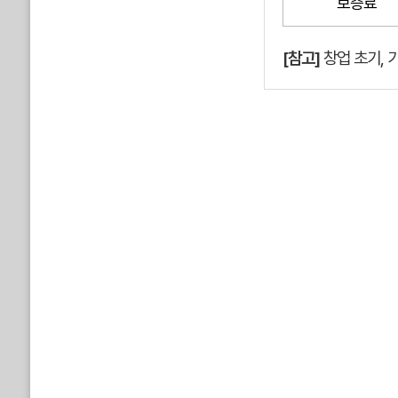
보증료
[참고]
창업 초기, 